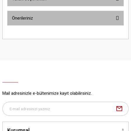
Bu ürüne ilk yorumu siz yapın!
Önerileriniz
Yorum Yaz
Bu ürünün fiyat bilgisi, resim, ürün açıklamalarında ve diğer konularda
yetersiz gördüğünüz noktaları öneri formunu kullanarak tarafımıza
iletebilirsiniz.
Görüş ve önerileriniz için teşekkür ederiz.
Ürün resmi kalitesiz, bozuk veya görüntülenemiyor.
Ürün açıklamasında eksik bilgiler bulunuyor.
Ürün bilgilerinde hatalar bulunuyor.
Ürün fiyatı diğer sitelerden daha pahalı.
Mail adresinizle e-bültenimize kayıt olabilirsiniz.
Bu ürüne benzer farklı alternatifler olmalı.
Kurumsal